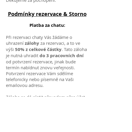
Děkujeme za pochopení.
Podmínky rezervace & Storno
Platba za chatu:
Při rezervaci chaty Vás žádáme o
uhrazení
zálohy
za rezervaci, a to ve
výši
50% z celkové částky
. Tato záloha
je nutná uhradit
do 3 pracovních dní
od potvrzení rezervace, jinak bude
termín nabídnut znovu veřejnosti.
Potvrzení rezervace Vám sdělíme
telefonicky nebo písemně na Vaši
emailovou adresu.
Záloha se dá platit převodem přes účet.
Číslo účtu:
203321349
/0300
(CSOB
banka)
Variabilní symbol:
datum příjezdu ve
formátu
ddmmrr nebo vase prijmeni.